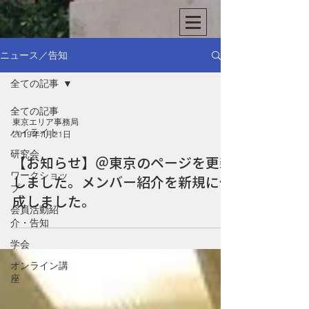
ニュース／告知
全ての記事
全ての記事
東京エリア事務局
ハイライト
2019年7月21日
研究会
【お知らせ】＠東京のページを更新
ワークショッ
しました。メンバー紹介を新規に作
プ
成しました。
会員活動紹
介・告知
学会
オンライン講
座