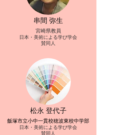
串間 弥生
宮崎県教員
日本・美術による学び学会
​賛同人
松永 登代子
飯塚市立小中一貫校穂波東校中学部
日本・美術による学び学会
​賛同人