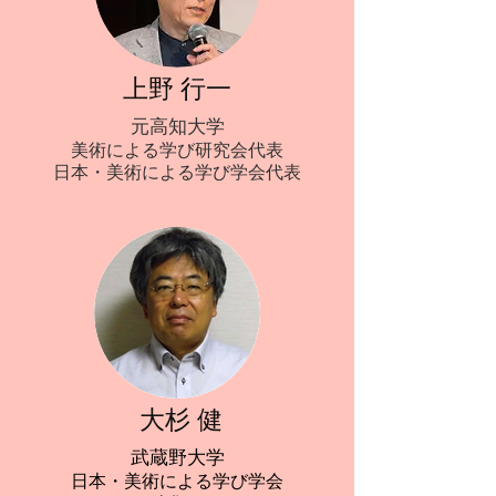
上野 行一
永松 芳恵
元高知大学
大分県津久見市立第一中学校
美術による学び研究会代表
日本・美術による学び学会
日本・美術による学び学会代表
発起人代表
田中 真二朗
大杉 健
​秋田県大仙市立西仙北中学校
武蔵野大学
美術による学び研究会
日本・美術による学び学会