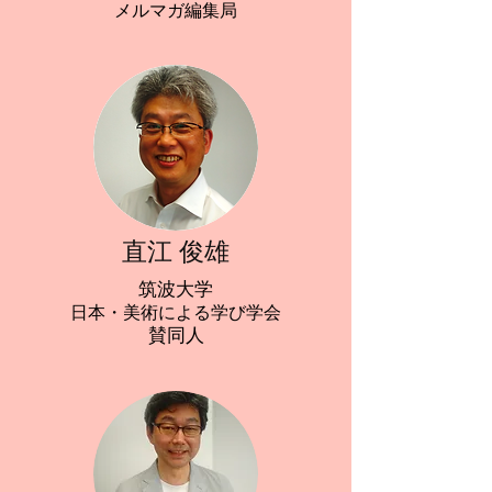
​メルマガ編集局
直江 俊雄
筑波大学
日本・美術による学び学会
​賛同人