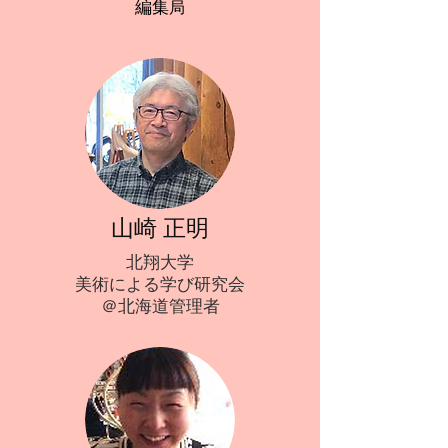
メールマガジン・ライター
​編集
局
永岡 和音
山崎 正明
大分県立佐伯豊南高等学校
北翔大学
美術による学び研究会
​美術による学び研究会
​＠西日本事務局
＠北海道管理者