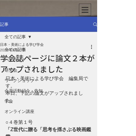
記事
全ての記事
日本・美術による学び学会
全ての記事
2023年9月27日
学会誌ページに論文２本が
ハイライト
アップされました
研究会
日本・美術による学び学会　編集局で
ワークショップ
す。
会員活動紹介・告知
本日、下記の論文がアップされまし
た。
学会
オンライン講座
○４巻第１号
「Z世代に贈る「思考を揺さぶる映画鑑