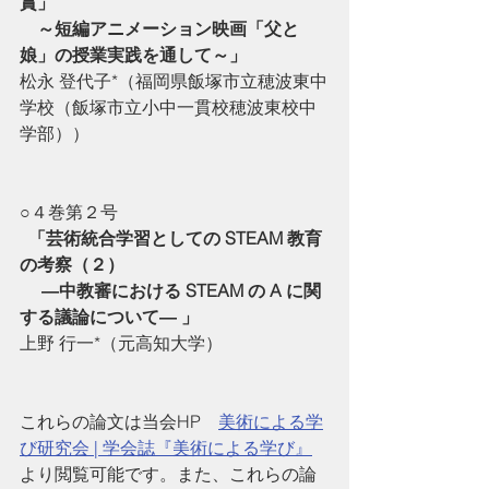
賞」
　～短編アニメーション映画「父と
娘」の授業実践を通して～」
松永 登代子*（福岡県飯塚市立穂波東中
学校（飯塚市立小中一貫校穂波東校中
学部））
○４巻第２号
「芸術統合学習としての STEAM 教育
の考察（２）
 　―中教審における STEAM の A に関
する議論について― 」
上野 行一*（元高知大学）  
これらの論文は当会HP　
美術による学
び研究会 | 学会誌『美術による学び』
より閲覧可能です。また、これらの論