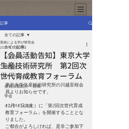
記事
全ての記事
美術による学び研究会
全ての記事
2021年11月20日
【会員活動告知】東京大学
ハイライト
生産技術研究所 第2回次
研究会
世代育成教育フォーラム
ワークショップ
東京大学生産技術研究所の川越至桜会
会員活動紹介・告知
員よりお知らせです。
学会
12月11日（土）に「第2回次世代育成
オンライン講座
教育フォーラム」を開催することとな
りました。
ご都合がよろしければ、是非ご参加下