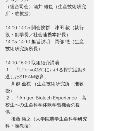
（総合司会）酒井 雄也（生産技術研究
所・准教授）
14:00-14:05 開会挨拶　津田 敦（執行
役・副学長／社会連携本部長）
14:05-14:10 趣旨説明　岡部 徹（生産
技術研究所所長）
14:10-15:20 取組紹介講演
１．「UTokyoGSCにおける探究活動を
通したSTEAM教育」
     川越 至桜 （生産技術研究所・准教
授）
２．「Amgen Biotech Experience－高
校生への生命科学体験学習機会の提
供」
     後藤 康之（大学院農学生命科学研究
科・准教授）