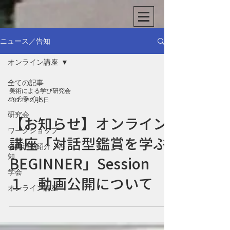
ニュース／告知
オンライン講座
全ての記事
美術による学び研究会
ハイライト
2022年2月5日
研究会
【お知らせ】オンライン
ワークショップ
講座「対話型鑑賞を学ぶ
会員活動紹介・告
知
BEGINNER」Session
学会
１ 動画公開について
オンライン講座